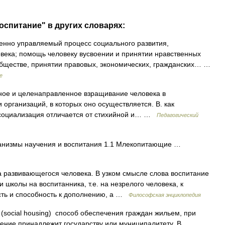
оспитание" в других словарях:
нно управляемый процесс социального развития,
века; помощь человеку вусвоении и принятии нравственных
обществе, принятии правовых, экономических, гражданских… …
е
е и целенаправленное взращивание человека в
 организаций, в которых оно осуществляется. В. как
 социализация отличается от стихийной и… …
Педагогический
низмы научения и воспитания 1.1 Млекопитающие …
 развивающегося человека. В узком смысле слова воспитание
 школы на воспитанника, т.е. на незрелого человека, к
сть и способность к дополнению, а …
Философская энциклопедия
social housing) способ обеспечения граждан жильем, при
ение принадлежит государству или муниципалитету. В