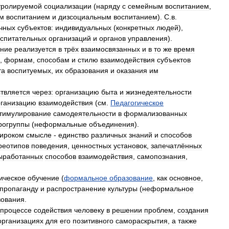
тролируемой
социализации
(
наряду
с
семейным
воспитанием
,
м
воспитанием
и
дизсоциальным
воспитанием
).
С
.
в
.
чных
субъектов:
индивидуальных
(
конкретных
людей
),
оспитательных
организаций
и
органов
управления
).
ание
реализуется
в
трёх
взаимосвязанных
и
в
то
же
время
,
формам
,
способам
и
стилю
взаимодействия
субъектов
та
воспитуемых
,
их
образования
и
оказания
им
твляется
через:
организацию
быта
и
жизнедеятельности
рганизацию
взаимодействия
(
см
.
Педагогическое
тимулирование
самодеятельности
в
формализованных
рогруппы
(
неформальные
объединения
).
ироком
смысле
-
единство
различных
знаний
и
способов
реотипов
поведения
,
ценностных
установок
,
запечатлённых
ыработанных
способов
взаимодействия
,
самопознания
,
ическое
обучение
(
формальное
образование
,
как
основное
,
пропаганду
и
распространение
культуры
(
неформальное
зования
.
процессе
содействия
человеку
в
решении
проблем
,
создания
организациях
для
его
позитивного
самораскрытия
,
а
также