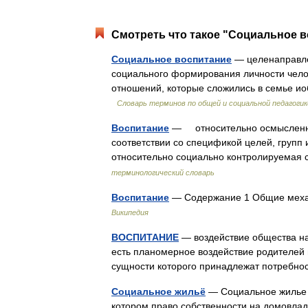
Смотреть что такое "Социальное в
Социальное воспитание
— целенаправле
социального формирования личности чело
отношений, которые сложились в семье и
Словарь терминов по общей и социальной педагогик
Воспитание
— относительно осмысленно
соответствии со спецификой целей, групп и
относительно социально контролируемая
терминологический словарь
Воспитание
— Содержание 1 Общие меха
Википедия
ВОСПИТАНИЕ
— воздействие общества на
есть планомерное воздействие родителей и
сущности которого принадлежат потребно
Социальное жильё
— Социальное жилье (
котором право собственности на домовлад