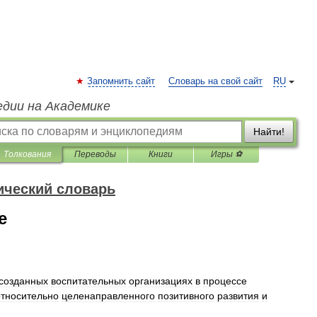
Запомнить сайт
Словарь на свой сайт
RU
едии на Академике
Найти!
Толкования
Переводы
Книги
Игры ⚽
ический словарь
е
созданных
воспитательных
организациях
в
процессе
относительно
целенаправленного
позитивного
развития
и