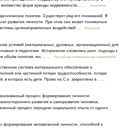
яет множество форм аренды недвижимости,… …
Википедия
гогическое понятие. Существует ряд его пониманий. В
ьтат развития личности. При этом оно может пониматься
ат системы целенаправленных воздействий …
Новейший
ие условий (материальных, духовных, организационных) для
сновных в педагогике. Исторически сложились разл. подходы к
изуя объём понятия, мн.… …
Российская педагогическая энциклопедия
ственная система материального обеспечения и
 полной или частичной потере трудоспособности, потере
ей, в которых есть дети. Право на С.о. закреплено в… …
анизованный процесс формирования личности;
азностороннего развития и саморазвития человека,
авленный процесс передачи социального опыта от одного …
 формирования человеческой личности, способной к