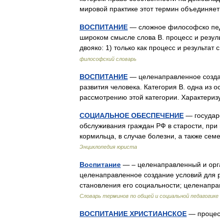
мировой практике этот термин объедин
ВОСПИТАНИЕ
— сложное философско педа
широком смысле слова В. процесс и резул
двояко: 1) только как процесс и результ
философский словарь
ВОСПИТАНИЕ
— целенаправленное создан
развития человека. Категория В. одна из о
рассмотрению этой категории. Характер
СОЦИАЛЬНОЕ ОБЕСПЕЧЕНИЕ
— государ
обслуживания граждан РФ в старости, при
кормильца, в случае болезни, а также сем
Энциклопедия юриста
Воспитание
— – целенаправленный и орг
целенаправленное создание условий для р
становления его социальности; целенапр
Словарь терминов по общей и социальной педагогике
ВОСПИТАНИЕ ХРИСТИАНСКОЕ
— процесс