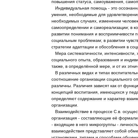
повышения
статуса
,
самоуважения
,
самоп
Индивидуальная
помощь
-
это
осознанн
умения
,
необходимые
для
удовлетворени
необходимых
случаях
,
изменении
челове
самоопределении
и
самореализации
;
в
к
развитии
понимания
и
восприимчивости
п
социальным
проблемам
;
в
развитии
чувст
стратегии
адаптации
и
обособления
в
соц
Мера
систематичности
,
интенсивности
,
социального
опыта
,
образования
и
индив
также
,
в
определённой
мере
,
и
от
их
этни
В
различных
видах
и
типах
воспитатель
соотношение
организации
социального
о
различны
.
Различия
зависят
как
от
функц
концепций
воспитания
,
имеющихся
у
педа
определяют
содержание
и
характер
взаи
организации
.
Взаимодействие
в
процессе
С
.
в
.
осущес
организация
-
составляющие
её
формали
-
входящие
в
него
микрогруппы
-
личность
взаимодействия
представляет
собой
обм
установками
,
типами
и
способами
общен