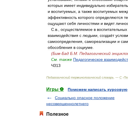
которых
имеет
индивидуально
избирател
и
воспитуемых
,
а
также
воспитуемых
меж
эффективность
которого
определяются
т
ощущают
себя
личностями
и
видят
лично
С
.
в
.,
осуществляемое
в
воспитательных
взаимодействия
с
людьми
,
создаёт
услов
самоопределения
,
самореализации
и
сам
обособления
в
социуме
.
(
Бим
-
Бад
Б
.
М
.
Педагогический
энцикло
См
.
также
Педагогическое
взаимодейс
Ч313
Педагогический
терминологический
словарь
. —
С
.-
Пе
Игры ⚽
Поможем написать курсовую
Социально опасное положение
несовершеннолетнего
Полезное