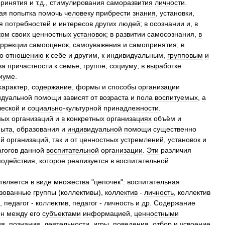
ринятия
и
т
.
д
.,
стимулирования
саморазвития
личности
.
ая
попытка
помочь
человеку
прибрести
знания
,
установки
,
я
потребностей
и
интересов
других
людей
;
в
осознании
и
,
в
ком
своих
ценностных
установок
;
в
развитии
самосознания
,
в
оррекции
самооценок
,
самоуважения
и
самопринятия
;
в
о
отношению
к
себе
и
другим
,
к
индивидуальным
,
групповым
и
ва
причастности
к
семье
,
группе
,
социуму
;
в
выработке
иуме
.
характер
,
содержание
,
формы
и
способы
организации
идуальной
помощи
зависят
от
возраста
и
пола
воспитуемых
,
а
ческой
и
социально
-
культурной
принадлежности
.
ных
организаций
и
в
конкретных
организациях
объём
и
пыта
,
образования
и
индивидуальной
помощи
существенно
ий
организаций
,
так
и
от
ценностных
устремлений
,
установок
и
гогов
данной
воспитательной
организации
.
Эти
различия
модействия
,
которое
реализуется
в
воспитательной
твляется
в
виде
множества
"
цепочек
"
:
воспитательная
зованные
группы
(
коллективы
),
коллектив
-
личность
,
коллектив
,
педагог
-
коллектив
,
педагог
-
личность
и
др
.
Содержание
ен
между
его
субъектами
информацией
,
ценностными
ия
,
познания
,
деятельности
,
игры
,
поведения
,
отбор
и
усвоение