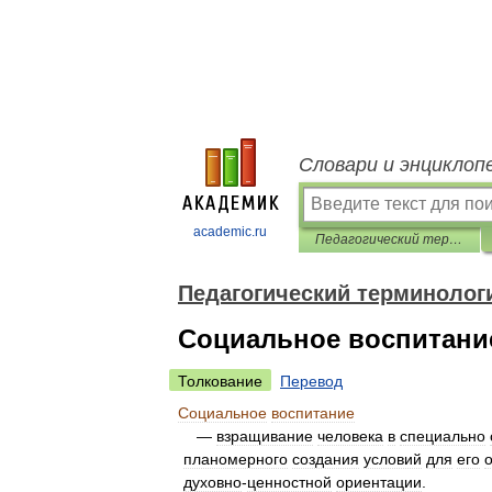
Словари и энциклоп
academic.ru
Педагогический терминологический словарь
Педагогический терминолог
Социальное воспитани
Толкование
Перевод
Социальное
воспитание
—
взращивание
человека
в
специально
планомерного
создания
условий
для
его
духовно
-
ценностной
ориентации
.