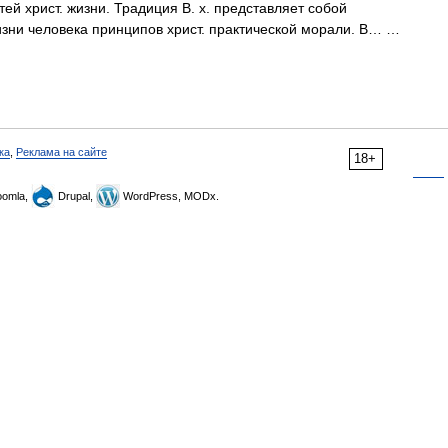
ей христ. жизни. Традиция В. х. представляет собой
изни человека принципов христ. практической морали. В… …
ка
,
Реклама на сайте
18+
omla,
Drupal,
WordPress, MODx.