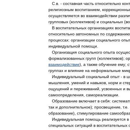
С
.
в
. -
составная
часть
относительно
кон
религиозным
воспитанием
,
коррекционны
осуществляется
во
взаимодействии
разли
групповых
(
коллективов
)
и
социальных
(
в
В
воспитательных
организациях
воспит
относительно
автономных
по
содержанию
процессах:
организации
социального
опы
индивидуальной
помощи
.
Организация
социального
опыта
осущес
формализованных
групп
(
коллективов
);
о
взаимодействие
),
а
также
обучение
ему
;
с
группах
и
влияние
на
неформальные
мик
Индивидуальный
социальный
опыт
-
в
ш
мышления
,
умений
и
навыков
,
норм
и
сте
ощущений
и
переживаний
,
усвоенных
и
в
самоопределения
,
самореализации
.
Образование
включает
в
себя:
системат
так
и
дополнительное
);
просвещение
,
т
.
е
.
образование
),
стимулирование
самообра
Индивидуальная
помощь
реализуется
в
специальных
ситуаций
в
воспитательных