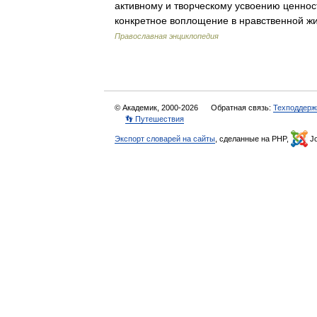
активному и творческому усвоению ценност
конкретное воплощение в нравственной ж
Православная энциклопедия
© Академик, 2000-2026
Обратная связь:
Техподдерж
👣 Путешествия
Экспорт словарей на сайты
, сделанные на PHP,
Jo